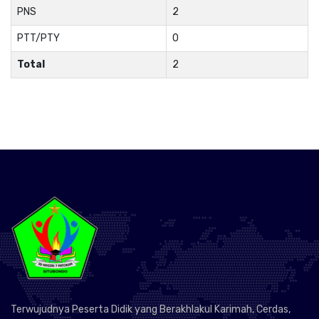
PNS
2
PTT/PTY
0
Total
2
Terwujudnya Peserta Didik yang Berakhlakul Karimah, Cerdas,