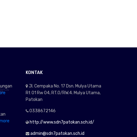
KONTAK
kungan
Jl. Cempaka No. 17 Dsn. Mulya Utama
ore
Rt 01 Rw 04, RT.0/RW.4. Mulya Utama,
Patokan
0338672146
kan
more
http://www.sdn7patokan.sch.id/
admin@sdn7patokan.sch.id