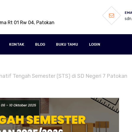
EMA
sdn
ama Rt 01 Rw 04, Patokan
KONTAK
BLOG
BUKU TAMU
LOGIN
umatif Tengah Semester (STS) di SD Negeri 7 Patokan